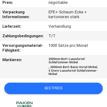
Preis:
negotiable
TRETEN
Verpackung
EPE+-Schaum-Ecke +
Informationen:
kartonieren stark
SIE
MIT
Lieferzeit:
Verhandlung
UNS
Zahlungsbedingungen:
T/T
IN
Versorgungsmaterial-
1000 Sätze pro Monat
VERBINDUNG
Fähigkeit:
Markieren:
2000mm Bett-Luxushotel-
Schlafzimmer-Möbel
FORDERN
,
,
2000mm Bett-Basis-Hotel-Möbel
4 Stern-Luxushotel-Schlafzimmer-
SIE
Möbel
EIN
BESTPREIS
ZITAT
SITEMAP