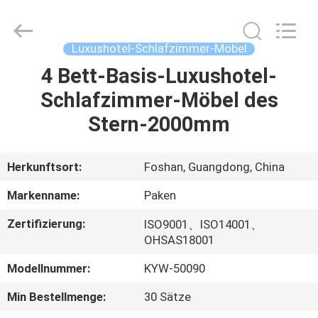
Paken
Furniture
Co.,
Ltd..
All
Luxushotel-Schlafzimmer-Möbel
Rights
Reserved.
4 Bett-Basis-Luxushotel-
HAUS
Schlafzimmer-Möbel des
PRODUKTE
Stern-2000mm
ÜBER
Herkunftsort:
Foshan, Guangdong, China
UNS
Markenname:
Paken
Zertifizierung:
ISO9001、ISO14001、
FABRIK-
OHSAS18001
AUSFLUG
Modellnummer:
KYW-50090
Min Bestellmenge:
30 Sätze
QUALITÄTSKONTROLLE