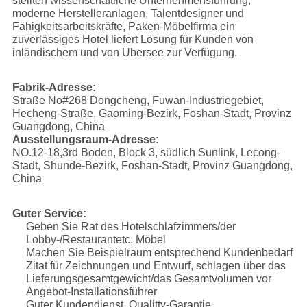
stellten wissenschaftliche Unternehmensführung,
moderne Herstelleranlagen, Talentdesigner und
Fähigkeitsarbeitskräfte, Paken-Möbelfirma ein
zuverlässiges Hotel liefert Lösung für Kunden von
inländischem und von Übersee zur Verfügung.
Fabrik-Adresse:
Straße No#268 Dongcheng, Fuwan-Industriegebiet,
Hecheng-Straße, Gaoming-Bezirk, Foshan-Stadt, Provinz
Guangdong, China
Ausstellungsraum-Adresse:
NO.12-18,3rd Boden, Block 3, südlich Sunlink, Lecong-
Stadt, Shunde-Bezirk, Foshan-Stadt, Provinz Guangdong,
China
Guter Service:
Geben Sie Rat des Hotelschlafzimmers/der
Lobby-/Restaurantetc. Möbel
Machen Sie Beispielraum entsprechend Kundenbedarf
Zitat für Zeichnungen und Entwurf, schlagen über das
Lieferungsgesamtgewicht/das Gesamtvolumen vor
Angebot-Installationsführer
Guter Kundendienst, Qualitty-Garantie