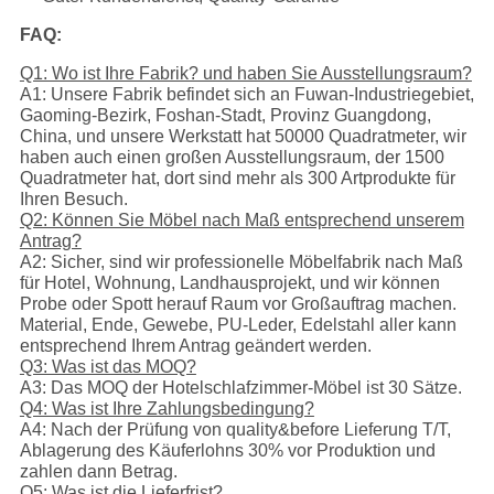
FAQ:
Q1: Wo ist Ihre Fabrik? und haben Sie Ausstellungsraum?
A1: Unsere Fabrik befindet sich an Fuwan-Industriegebiet,
Gaoming-Bezirk, Foshan-Stadt, Provinz Guangdong,
China, und unsere Werkstatt hat 50000 Quadratmeter, wir
haben auch einen großen Ausstellungsraum, der 1500
Quadratmeter hat, dort sind mehr als 300 Artprodukte für
Ihren Besuch.
Q2: Können Sie Möbel nach Maß entsprechend unserem
Antrag?
A2: Sicher, sind wir professionelle Möbelfabrik nach Maß
für Hotel, Wohnung, Landhausprojekt, und wir können
Probe oder Spott herauf Raum vor Großauftrag machen.
Material, Ende, Gewebe, PU-Leder, Edelstahl aller kann
entsprechend Ihrem Antrag geändert werden.
Q3: Was ist das MOQ?
A3: Das MOQ der Hotelschlafzimmer-Möbel ist 30 Sätze.
Q4: Was ist Ihre Zahlungsbedingung?
A4: Nach der Prüfung von quality&before Lieferung T/T,
Ablagerung des Käuferlohns 30% vor Produktion und
zahlen dann Betrag.
Q5: Was ist die Lieferfrist?