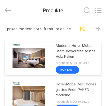
Paken
Furniture
Co.,
Produkte
Ltd..
All
Rights
Reserved.
HAUS
paken modern hotel furniture online manufacture
PRODUKTE
Moderne Hotel-Möbel
Stern-bewertete festes
ÜBER
Holz Paken
UNS
negotiable MOQ:30 Sätze
KONTAKT
FABRIK-
Hotel-Möbel MDF hohes
AUSFLUG
glattes Ende PAKEN
moderne
QUALITÄTSKONTROLLE
negotiable MOQ:30 Sätze