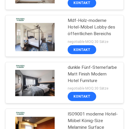
KONTAKT
TRETEN
Mdf-Holz-moderne
SIE
Hotel-Möbel Lobby des
MIT
öffentlichen Bereichs
UNS
negotiable MOQ:30 Sätze
IN
KONTAKT
VERBINDUNG
dunkle Fünf-Sternefarbe
Matt Finish Modern
FORDERN
Hotel Furniture
SIE
negotiable MOQ:30 Sätze
KONTAKT
EIN
ZITAT
ISO9001 moderne Hotel-
Möbel König-Size
SITEMAP
Melamine Surface