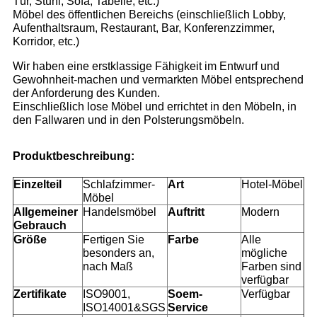
Tür, Stuhl, Sofa, Tabelle, etc.)
Möbel des öffentlichen Bereichs (einschließlich Lobby,
Aufenthaltsraum, Restaurant, Bar, Konferenzzimmer,
Korridor, etc.)
Wir haben eine erstklassige Fähigkeit im Entwurf und
Gewohnheit-machen und vermarkten Möbel entsprechend
der Anforderung des Kunden.
Einschließlich lose Möbel und errichtet in den Möbeln, in
den Fallwaren und in den Polsterungsmöbeln.
Produktbeschreibung:
Einzelteil
Schlafzimmer-
Art
Hotel-Möbel
Möbel
Allgemeiner
Handelsmöbel
Auftritt
Modern
Gebrauch
Größe
Fertigen Sie
Farbe
Alle
besonders an,
mögliche
nach Maß
Farben sind
verfügbar
Zertifikate
ISO9001,
Soem-
Verfügbar
ISO14001&SGS
Service