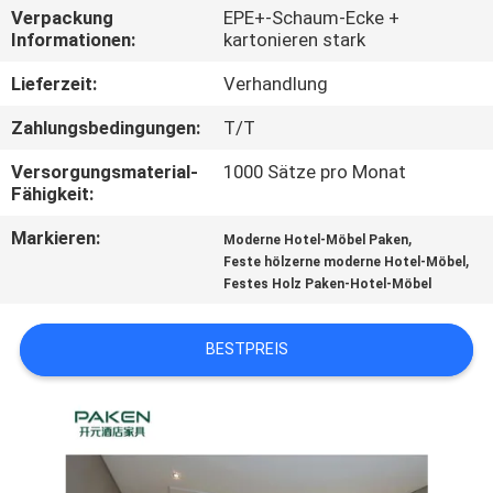
Verpackung
EPE+-Schaum-Ecke +
Informationen:
kartonieren stark
TRETEN
SIE
Lieferzeit:
Verhandlung
MIT
Zahlungsbedingungen:
T/T
UNS
Versorgungsmaterial-
1000 Sätze pro Monat
IN
Fähigkeit:
VERBINDUNG
Markieren:
,
Moderne Hotel-Möbel Paken
,
Feste hölzerne moderne Hotel-Möbel
Festes Holz Paken-Hotel-Möbel
FORDERN
SIE
BESTPREIS
EIN
ZITAT
SITEMAP