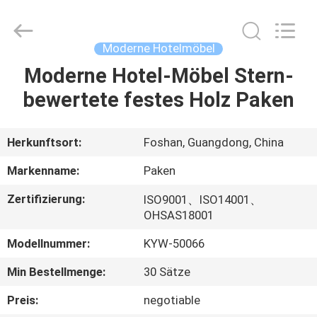
Paken
Furniture
Co.,
Ltd..
All
Moderne Hotelmöbel
Rights
Reserved.
Moderne Hotel-Möbel Stern-
HAUS
bewertete festes Holz Paken
PRODUKTE
Herkunftsort:
Foshan, Guangdong, China
ÜBER
Markenname:
Paken
UNS
Zertifizierung:
ISO9001、ISO14001、
OHSAS18001
FABRIK-
Modellnummer:
KYW-50066
AUSFLUG
Min Bestellmenge:
30 Sätze
QUALITÄTSKONTROLLE
Preis:
negotiable