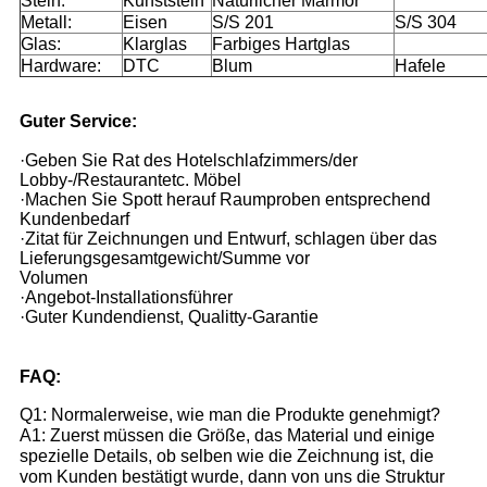
Stein:
Kunststein
Natürlicher Marmor
Metall:
Eisen
S/S 201
S/S 304
Glas:
Klarglas
Farbiges Hartglas
Hardware:
DTC
Blum
Hafele
Guter Service:
·Geben Sie Rat des Hotelschlafzimmers/der
Lobby-/Restaurantetc. Möbel
·Machen Sie Spott herauf Raumproben entsprechend
Kundenbedarf
·Zitat für Zeichnungen und Entwurf, schlagen über das
Lieferungsgesamtgewicht/Summe vor
Volumen
·Angebot-Installationsführer
·Guter Kundendienst, Qualitty-Garantie
FAQ:
Q1: Normalerweise, wie man die Produkte genehmigt?
A1: Zuerst müssen die Größe, das Material und einige
spezielle Details, ob selben wie die Zeichnung ist, die
vom Kunden bestätigt wurde, dann von uns die Struktur