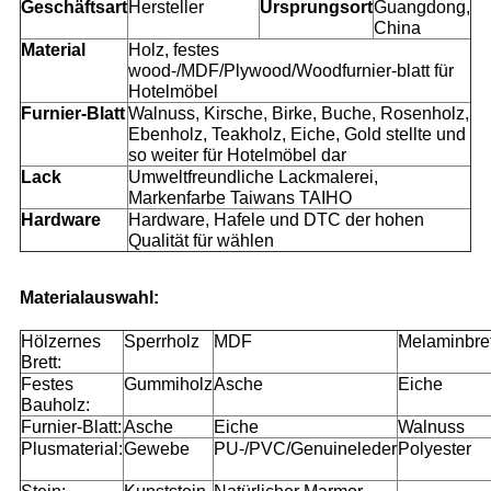
Geschäftsart
Hersteller
Ursprungsort
Guangdong,
China
Material
Holz, festes
wood-/MDF/Plywood/Woodfurnier-blatt für
Hotelmöbel
Furnier-Blatt
Walnuss, Kirsche, Birke, Buche, Rosenholz,
Ebenholz, Teakholz, Eiche, Gold stellte und
so weiter für Hotelmöbel dar
Lack
Umweltfreundliche Lackmalerei,
Markenfarbe Taiwans TAIHO
Hardware
Hardware, Hafele und DTC der hohen
Qualität für wählen
Materialauswahl:
Hölzernes
Sperrholz
MDF
Melaminbret
Brett:
Festes
Gummiholz
Asche
Eiche
Bauholz:
Furnier-Blatt:
Asche
Eiche
Walnuss
Plusmaterial:
Gewebe
PU-/PVC/Genuineleder
Polyester