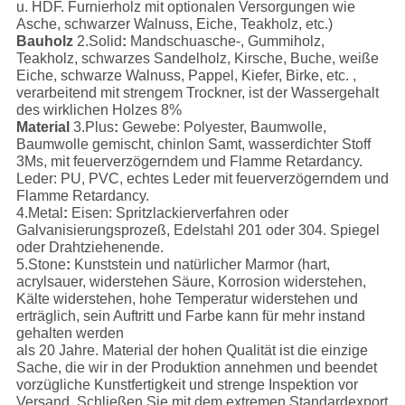
u. HDF. Furnierholz mit optionalen Versorgungen wie
Asche, schwarzer Walnuss, Eiche, Teakholz, etc.)
Bauholz
2.Solid
:
Mandschuasche-, Gummiholz,
Teakholz, schwarzes Sandelholz, Kirsche, Buche, weiße
Eiche, schwarze Walnuss, Pappel, Kiefer, Birke, etc. ,
verarbeitend mit strengem Trockner, ist der Wassergehalt
des wirklichen Holzes 8%
Material
3.Plus
:
Gewebe: Polyester, Baumwolle,
Baumwolle gemischt, chinlon Samt, wasserdichter Stoff
3Ms, mit feuerverzögerndem und Flamme Retardancy.
Leder: PU, PVC, echtes Leder mit feuerverzögerndem und
Flamme Retardancy.
4.Metal
:
Eisen: Spritzlackierverfahren oder
Galvanisierungsprozeß, Edelstahl 201 oder 304. Spiegel
oder Drahtziehenende.
5.Stone
:
Kunststein und natürlicher Marmor (hart,
acrylsauer, widerstehen Säure, Korrosion widerstehen,
Kälte widerstehen, hohe Temperatur widerstehen und
erträglich, sein Auftritt und Farbe kann für mehr instand
gehalten werden
als 20 Jahre. Material der hohen Qualität ist die einzige
Sache, die wir in der Produktion annehmen und beendet
vorzügliche Kunstfertigkeit und strenge Inspektion vor
Versand. Schließen Sie mit dem extremen Standardexport