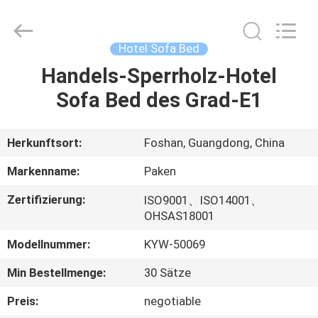
Paken
Furniture
Co.,
Ltd..
All
Hotel Sofa Bed
Rights
Reserved.
Handels-Sperrholz-Hotel
HAUS
Sofa Bed des Grad-E1
PRODUKTE
Herkunftsort:
Foshan, Guangdong, China
ÜBER
Markenname:
Paken
UNS
Zertifizierung:
ISO9001、ISO14001、
OHSAS18001
FABRIK-
Modellnummer:
KYW-50069
AUSFLUG
Min Bestellmenge:
30 Sätze
QUALITÄTSKONTROLLE
Preis:
negotiable