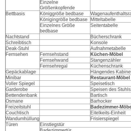
Einzelne
Größenkopfende
Bettbasis
Königgröße bedbase
Wagenaufenthalts
Königingröße bedbase
Mitteltabelle
Einzelnes Größe
Seitentabelle
bedbase
Nachtstand
Bücherschrank
Schreibtisch
Konsole
Deak-Stuhl
Aufnahmetabelle
Fernsehen
Fernsehstand
Küchen-Möbel
Fernsehwand
Stangenzähler
Fernsehregal
Küchenschrank
Gepäckablage
Hängendes Kabinet
Minibar
Restaurant-Möbel
Voller Spiegel
Speisetisch
Garderobe
Speisen des Stuhls
Bettendenbank
Bartisch
Osmane
Barhocker
Freizeitstuhl
Badezimmer-Möbe
Couchtisch
Eitelkeits-Einheit
Wandumhüllung
Frisierspiegel
Türen
Einstiegstür
Badezimmertür