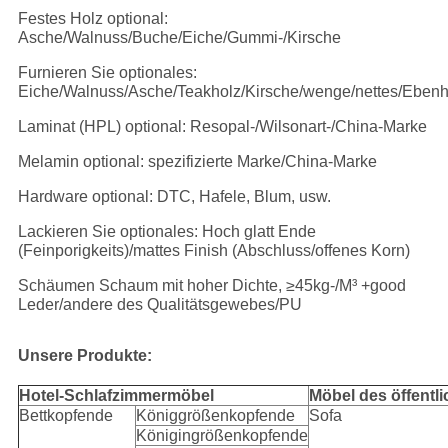
Festes Holz optional:
Asche/Walnuss/Buche/Eiche/Gummi-/Kirsche
Furnieren Sie optionales:
Eiche/Walnuss/Asche/Teakholz/Kirsche/wenge/nettes/Ebenh
Laminat (HPL) optional: Resopal-/Wilsonart-/China-Marke
Melamin optional: spezifizierte Marke/China-Marke
Hardware optional: DTC, Hafele, Blum, usw.
Lackieren Sie optionales: Hoch glatt Ende
(Feinporigkeits)/mattes Finish (Abschluss/offenes Korn)
Schäumen Schaum mit hoher Dichte, ≥45kg-/M³ +good
Leder/andere des Qualitätsgewebes/PU
Unsere Produkte:
Hotel-Schlafzimmermöbel
Möbel des öffentl
Bettkopfende
Königgrößenkopfende
Sofa
Königingrößenkopfende