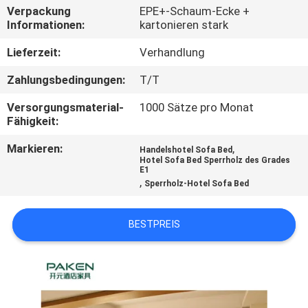
Verpackung
EPE+-Schaum-Ecke +
Informationen:
kartonieren stark
TRETEN
SIE
Lieferzeit:
Verhandlung
MIT
Zahlungsbedingungen:
T/T
UNS
Versorgungsmaterial-
1000 Sätze pro Monat
IN
Fähigkeit:
VERBINDUNG
Markieren:
,
Handelshotel Sofa Bed
Hotel Sofa Bed Sperrholz des Grades
E1
,
Sperrholz-Hotel Sofa Bed
FORDERN
SIE
BESTPREIS
EIN
ZITAT
SITEMAP