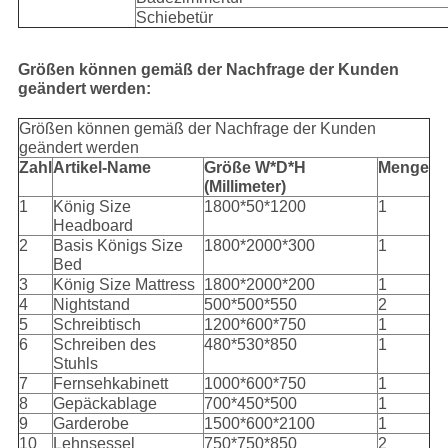
Schiebetür
Größen können gemäß der Nachfrage der Kunden
geändert werden:
Größen können gemäß der Nachfrage der Kunden
geändert werden
Zahl
Artikel-Name
Größe W*D*H
Menge
(Millimeter)
1
König Size
1800*50*1200
1
Headboard
2
Basis Königs Size
1800*2000*300
1
Bed
3
König Size Mattress
1800*2000*200
1
4
Nightstand
500*500*550
2
5
Schreibtisch
1200*600*750
1
6
Schreiben des
480*530*850
1
Stuhls
7
Fernsehkabinett
1000*600*750
1
8
Gepäckablage
700*450*500
1
9
Garderobe
1500*600*2100
1
10
Lehnsessel
750*750*850
2