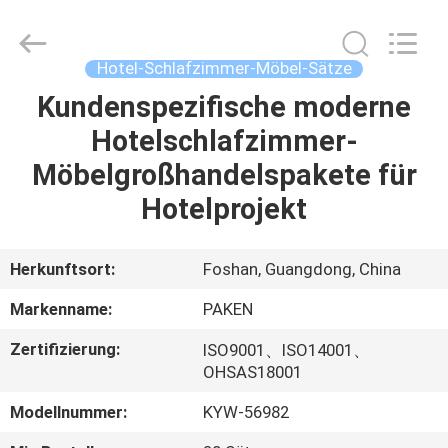
Paken
Furniture
Co.,
Ltd..
All
Hotel-Schlafzimmer-Möbel-Sätze
Rights
Reserved.
Kundenspezifische moderne
HAUS
Hotelschlafzimmer-
PRODUKTE
Möbelgroßhandelspakete für
Hotelprojekt
ÜBER
UNS
Herkunftsort:
Foshan, Guangdong, China
Markenname:
PAKEN
FABRIK-
Zertifizierung:
ISO9001、ISO14001、
AUSFLUG
OHSAS18001
Modellnummer:
KYW-56982
QUALITÄTSKONTROLLE