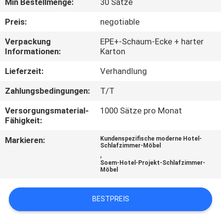
Min Bestellmenge:
30 Sätze
TRETEN
Preis:
negotiable
SIE
Verpackung
EPE+-Schaum-Ecke + harter
Informationen:
Karton
MIT
UNS
Lieferzeit:
Verhandlung
IN
Zahlungsbedingungen:
T/T
VERBINDUNG
Versorgungsmaterial-
1000 Sätze pro Monat
Fähigkeit:
FORDERN
Markieren:
Kundenspezifische moderne Hotel-
Schlafzimmer-Möbel
SIE
,
Soem-Hotel-Projekt-Schlafzimmer-
EIN
Möbel
ZITAT
BESTPREIS
SITEMAP