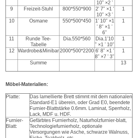
10" ×2 '
9
Freizeit-Stuhl
800*550*900
2' 7" ×1 '
1
10" ×3 '
10
Osmane
550*500*450
1' 10" ×1
1
' 8" ×1 '
6"
11
Runde Tee-
Dia.550*560
Dia.1'10
1
Tabelle
" ×1 ' 10"
12
Wardrobe&Minibar
2000*500*2200
6' 8" ×1 '
1
8" ×7 ' 3"
Summe
13
Möbel-Materialien:
Platte:
Das lamellierte Brett stimmt mit dem nationalen
Standard-E1 überein, oder Grad E0, beendete
Furnier-Blattstärke 0.6mm. Laminat, Sperrholz,
Lack, MDF u. HDF.
Furnier-
Gefärbtes Furnierholz, Naturholzfurnier-blatt,
Blatt:
Technologiefurnierholz, optionale
Versorgungen wie Asche, schwarze Walnuss,
Eiche, Teakholz, etc.