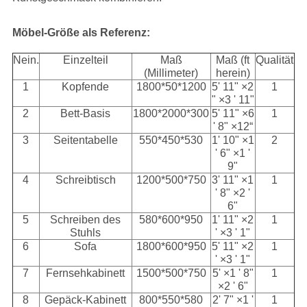
Möbel-Größe als Referenz:
Nein.
Einzelteil
Maß
Maß (ft
Qualität
(Millimeter)
herein)
1
Kopfende
1800*50*1200
5' 11" ×2
1
" ×3 ' 11"
2
Bett-Basis
1800*2000*300
5' 11" ×6
1
' 8" ×12“
3
Seitentabelle
550*450*530
1' 10" ×1
2
' 6" ×1 '
9"
4
Schreibtisch
1200*500*750
3' 11" ×1
1
' 8" ×2 '
6"
5
Schreiben des
580*600*950
1' 11" ×2
1
Stuhls
' ×3 ' 1"
6
Sofa
1800*600*950
5' 11" ×2
1
' ×3 ' 1"
7
Fernsehkabinett
1500*500*750
5' ×1 ' 8"
1
×2 ' 6"
8
Gepäck-Kabinett
800*550*580
2' 7" ×1 '
1