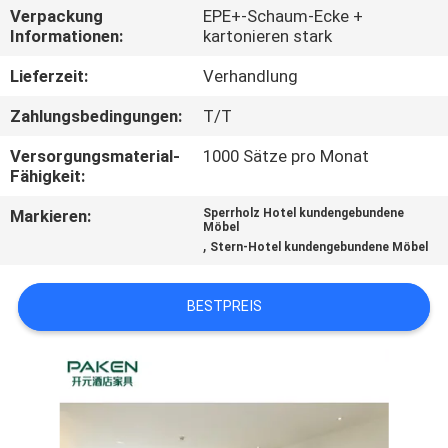
Verpackung
EPE+-Schaum-Ecke +
Informationen:
kartonieren stark
TRETEN
SIE
Lieferzeit:
Verhandlung
MIT
Zahlungsbedingungen:
T/T
UNS
Versorgungsmaterial-
1000 Sätze pro Monat
IN
Fähigkeit:
VERBINDUNG
Markieren:
Sperrholz Hotel kundengebundene
Möbel
,
Stern-Hotel kundengebundene Möbel
FORDERN
SIE
BESTPREIS
EIN
ZITAT
SITEMAP