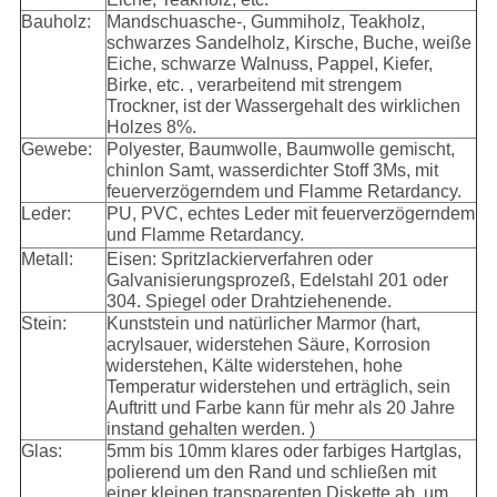
Bauholz:
Mandschuasche-, Gummiholz, Teakholz,
schwarzes Sandelholz, Kirsche, Buche, weiße
Eiche, schwarze Walnuss, Pappel, Kiefer,
Birke, etc. , verarbeitend mit strengem
Trockner, ist der Wassergehalt des wirklichen
Holzes 8%.
Gewebe:
Polyester, Baumwolle, Baumwolle gemischt,
chinlon Samt, wasserdichter Stoff 3Ms, mit
feuerverzögerndem und Flamme Retardancy.
Leder:
PU, PVC, echtes Leder mit feuerverzögerndem
und Flamme Retardancy.
Metall:
Eisen: Spritzlackierverfahren oder
Galvanisierungsprozeß, Edelstahl 201 oder
304. Spiegel oder Drahtziehenende.
Stein:
Kunststein und natürlicher Marmor (hart,
acrylsauer, widerstehen Säure, Korrosion
widerstehen, Kälte widerstehen, hohe
Temperatur widerstehen und erträglich, sein
Auftritt und Farbe kann für mehr als 20 Jahre
instand gehalten werden. )
Glas:
5mm bis 10mm klares oder farbiges Hartglas,
polierend um den Rand und schließen mit
einer kleinen transparenten Diskette ab, um