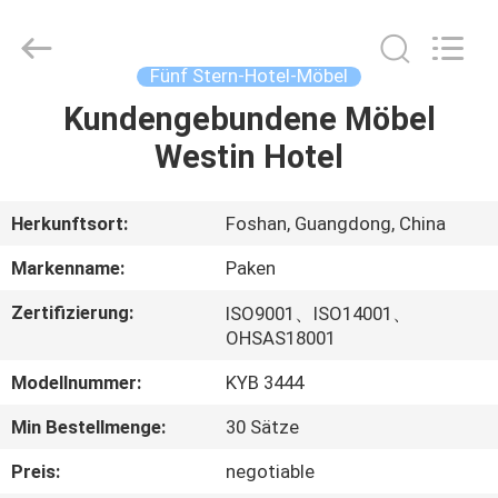
Paken
Furniture
Co.,
Ltd..
All
Fünf Stern-Hotel-Möbel
Rights
Reserved.
Kundengebundene Möbel
HAUS
Westin Hotel
PRODUKTE
Herkunftsort:
Foshan, Guangdong, China
ÜBER
Markenname:
Paken
UNS
Zertifizierung:
ISO9001、ISO14001、
OHSAS18001
FABRIK-
Modellnummer:
KYB 3444
AUSFLUG
Min Bestellmenge:
30 Sätze
QUALITÄTSKONTROLLE
Preis:
negotiable