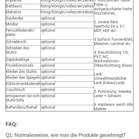
Kopfende
König/Königin/volles/einzelnes
1. Holzrahmen: fester
Polier- u.
Bettbasis
König/Königin/volles/einzelnes
ausgeräucherter harter
Matratze
König/Königin/volles/einzelnes
Holzrahmen,
Garderobe
opitional
2. innerer Kern:
Minibar
opitional
Sperrholz E0 u. E1,
Fernsehkabinett/-
opitional
MDF, HDF etc.
platte
3.Surface: Furnier-Blatt,
Schreibtisch
opitional
Melamin, Laminat etc.
Schreiben des
opitional
Stuhls
4. Beschichtung: UV,
PVC, NC,
Gepäckablage
opitional
Wechselstrom-
Frisierkommode
opitional
Ölbeschichtung, Blase.
Kleiden des Stuhls
opitional
Lack:
Kleiden des Spiegels
opitional
Umweltfreundlicher
Lack (Dabao-Lack)
Kühlschrankkabinett
opitional
Couchtisch
opitional
5. Polsterung: Gewebe,
entspannen Sie sich
opitional
Leder + Schaum
Stuhl/Sofa
6. Hardware: weich alle
Bettendenschemel
opitional
Marken
FAQ:
Q1: Normalerweise, wie man die Produkte genehmigt?