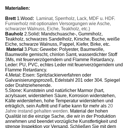
Materialien:
Brett
1.Wood
:
Laminat, Sperrholz, Lack, MDF u. HDF.
Furnierholz mit optionalen Versorgungen wie Asche,
schwarzer Walnuss, Eiche, Teakholz, etc.)
Bauholz
2.Solid
:
Mandschuasche-, Gummiholz,
Teakholz, schwarzes Sandelholz, Kirsche, Buche, weiße
Eiche, schwarze Walnuss, Pappel, Kiefer, Birke, etc.
Material
3.Plus
:
Gewebe: Polyester, Baumwolle,
Baumwolle gemischt, chinlon Samt, wasserdichter Stoff
3Ms, mit feuerverzögerndem und Flamme Retardancy.
Leder: PU, PVC, echtes Leder mit feuerverzögerndem und
Flamme Retardancy.
4.Metal
:
Eisen: Spritzlackierverfahren oder
Galvanisierungsprozeß, Edelstahl 201 oder 304. Spiegel
oder Drahtziehenende.
5.Stone
:
Kunststein und natürlicher Marmor (hart,
acrylsauer, widerstehen Säure, Korrosion widerstehen,
Kälte widerstehen, hohe Temperatur widerstehen und
erträglich, sein Auftritt und Farbe kann für mehr als
20
Jahre instand gehalten werden.
Material der hohen
Qualität ist die einzige Sache, die wir in der Produktion
annehmen und beendet vorzügliche Kunstfertigkeit und
strenge Inspektion vor Versand. Schließen Sie mit dem