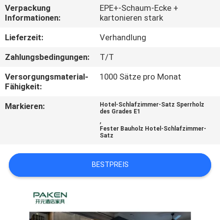
Verpackung
EPE+-Schaum-Ecke +
Informationen:
kartonieren stark
TRETEN
SIE
Lieferzeit:
Verhandlung
MIT
Zahlungsbedingungen:
T/T
UNS
Versorgungsmaterial-
1000 Sätze pro Monat
IN
Fähigkeit:
VERBINDUNG
Markieren:
Hotel-Schlafzimmer-Satz Sperrholz
des Grades E1
,
Fester Bauholz Hotel-Schlafzimmer-
FORDERN
Satz
SIE
BESTPREIS
EIN
ZITAT
SITEMAP