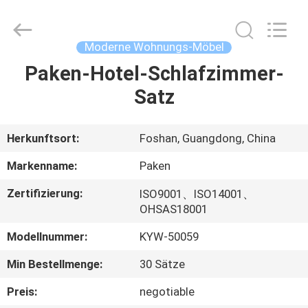
Paken
Furniture
Co.,
Ltd..
All
Moderne Wohnungs-Möbel
Rights
Reserved.
Paken-Hotel-Schlafzimmer-
HAUS
Satz
PRODUKTE
Herkunftsort:
Foshan, Guangdong, China
ÜBER
Markenname:
Paken
UNS
Zertifizierung:
ISO9001、ISO14001、
OHSAS18001
FABRIK-
Modellnummer:
KYW-50059
AUSFLUG
Min Bestellmenge:
30 Sätze
QUALITÄTSKONTROLLE
Preis:
negotiable