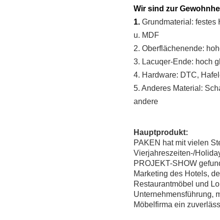
Wir sind zur Gewohnhe
1.
Grundmaterial: festes
u. MDF
2.
Oberflächen
ende:
hoh
3.
Lacuqer-Ende: hoch gl
4. Hardware: DTC, Hafele
5. Anderes Material: Sc
andere
Hauptprodukt:
PAKEN hat mit vielen St
Vierjahreszeiten-/Holida
PROJEKT-SHOW gefunden w
Marketing des Hotels, d
Restaurantmöbel und Lobb
Unternehmensführung, mo
Möbelfirma ein zuverläs