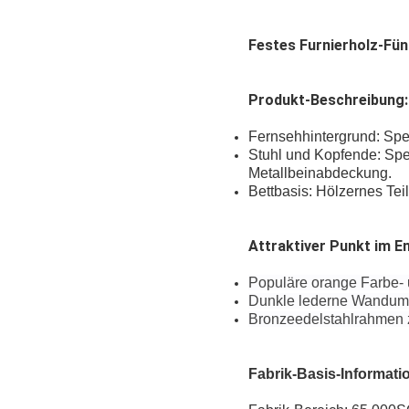
Festes Furnierholz-Fü
Produkt-Beschreibung:
Fernsehhintergrund: Sper
Stuhl und Kopfende: Spe
Metallbeinabdeckung.
Bettbasis: Hölzernes Tei
Attraktiver Punkt im E
Populäre orange Farbe-
Dunkle lederne Wandumhül
Bronzeedelstahlrahmen z
Fabrik-Basis-Informati