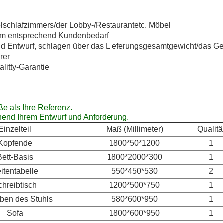
lschlafzimmers/der Lobby-/Restaurantetc. Möbel
um entsprechend Kundenbedarf
und Entwurf, schlagen über das Lieferungsgesamtgewicht/das 
rer
litty-Garantie
e als Ihre Referenz.
end Ihrem Entwurf und Anforderung.
Einzelteil
Maß (Millimeter)
Qualitä
Kopfende
1800*50*1200
1
Bett-Basis
1800*2000*300
1
itentabelle
550*450*530
2
chreibtisch
1200*500*750
1
ben des Stuhls
580*600*950
1
Sofa
1800*600*950
1