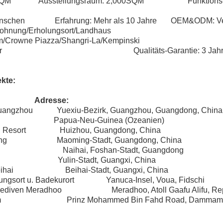
,000SQM Ausstellungsraum: 2,000SQM Funktions-Pe
Menschen Erfahrung: Mehr als 10 Jahre OEM&ODM: Ve
/Wohnung/Erholungsort/Landhaus
m/Crowne Piazza/Shangri-La/Kempinski
Verfügbar Qualitäts-Garantie: 3 Jahr
ekte:
dresse:
Guangzhou Yuexiu-Bezirk, Guangzhou, Guangdong, China
eby Papua-Neu-Guinea (Ozeanien)
men Resort Huizhou, Guangdong, China
ming Maoming-Stadt, Guangdong, China
nhai Naihai, Foshan-Stadt, Guangdong
lin Yulin-Stadt, Guangxi, China
l Beihai Beihai-Stadt, Guangxi, China
holungsort u. Badekurort Yanuca-Insel, Voua, Fidschi
n Meradhoo Meradhoo, Atoll Gaafu Alifu, Repub
mmam Prinz Mohammed Bin Fahd Road, Dammam