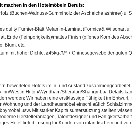
it machen in den Hotelmöbeln Berufs:
 Holz (Buchen-Walnuss-Gummiholz der Ascheiche ashtree/) u. 
es qulity Furnier-Blatt Melamin-Laminat (Formica& Wilsonart u
att Ende (Feinporigkeits)/mattes Finish (offenes Korn des Absc
, Blum, etc.
haum mit hoher Dichte, ≥45kg-/M³ + Chinesegewebe der guten Q
ern-bewerteten Hotels im In- und Ausland zusammengearbeitet,
y Inn/Westin Hilton/Wyndham/Sheraton/Shangri-La/, Details kan
erden; Wir haben eine erstklassige Fähigkeit im Entwurf, i
er Wohnung und der Landhausmöbel einschließlich Schlafzimmer
ymöbel usw. Mit starker Kapitalsunterstützung stellten wissen
derne Herstelleranlagen, Talentdesigner und Fähigkeitsarbeit
siges Hotel liefert Lösung für Kunden von inländischem und vo