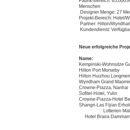
Fabrik-Bereich: 65
Menschen
Designer Menge: 27 
Projekt-Bereich: Hotel
Partner: Hilton/Wyndha
Kundendienst: 
Neue erfolgreiche Proj
Name: A
Kempinski-Wohnsitze 
Hilton Port Mors
Hilton Huizhou Long
Wyndham Grand Mao
Crowne-Piazza, Na
Sofitel-Hotel, Yu
Crowne-Piazza-Hote
Shangri-Las Fijian Er
Lotterien Maledive
Hotel Braira Da