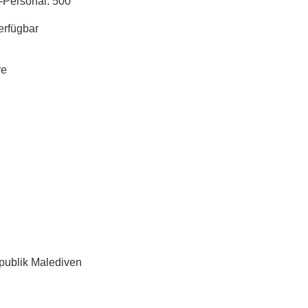
rsonal: 500
rfügbar
e
lik Malediven