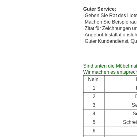
Guter Service:
·Geben Sie Rat des Hote
·Machen Sie Beispielra
·Zitat für Zeichnungen 
·Angebot-Installationsfüh
·Guter Kundendienst, Qua
Sind unten die Möbelmaß
Wir machen es entsprech
Nein.
1
2
3
Se
4
S
5
Schrei
6