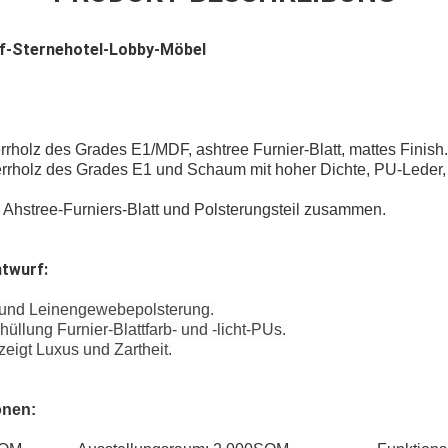
nf-Sternehotel-Lobby-Möbel
rholz des Grades E1/MDF, ashtree Furnier-Blatt, mattes Finish.
rrholz des Grades E1 und Schaum mit hoher Dichte, PU-Leder,
l Ahstree-Furniers-Blatt und Polsterungsteil zusammen.
ntwurf:
 und Leinengewebepolsterung.
lung Furnier-Blattfarb- und -licht-PUs.
eigt Luxus und Zartheit.
onen: